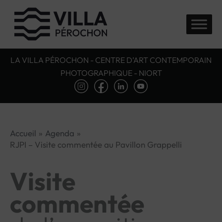
Aller
au
contenu
LA VILLA PÉROCHON - CENTRE D’ART CONTEMPORAIN
PHOTOGRAPHIQUE - NIORT
Accueil
Agenda
RJPI – Visite commentée au Pavillon Grappelli
Visite
commentée