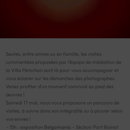
Seul·es, entre ami·es ou en famille, les visites
commentées proposées par l’équipe de médiation de
la Villa Pérochon sont là pour vous accompagner et
vous éclairer sur les démarches des photographes.
Venez profiter d’un moment convivial au pied des
œuvres !
Samedi 17 mai, nous vous proposons un parcours de
visites, à suivre dans son intégralité ou à picorer selon
vos envies !
– 15h : exposition
Belgomania
– Séchoir Port Boinot