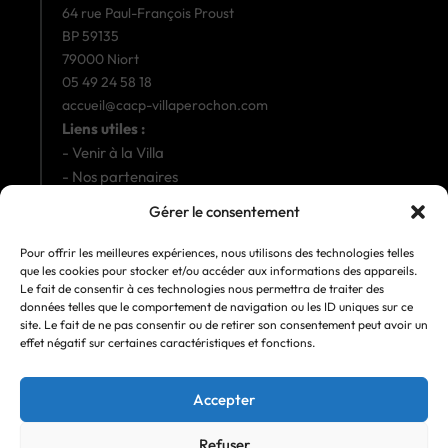
64 rue Paul-François Proust
BP 59135
79000 Niort
05 49 24 58 18
accueil@cacp-villaperochon.com
Liens utiles :
-
Venir à la Villa
-
Nos partenaires
La Villa Pérochon est accessible aux personnes à
Gérer le consentement
mobilité réduite
.
Nous suivre sur les réseaux :
Pour offrir les meilleures expériences, nous utilisons des technologies telles
que les cookies pour stocker et/ou accéder aux informations des appareils.
Le fait de consentir à ces technologies nous permettra de traiter des
données telles que le comportement de navigation ou les ID uniques sur ce
site. Le fait de ne pas consentir ou de retirer son consentement peut avoir un
S’inscrire à la newletter :
effet négatif sur certaines caractéristiques et fonctions.
Accepter
J'accepte la politique de confidentialité
Refuser